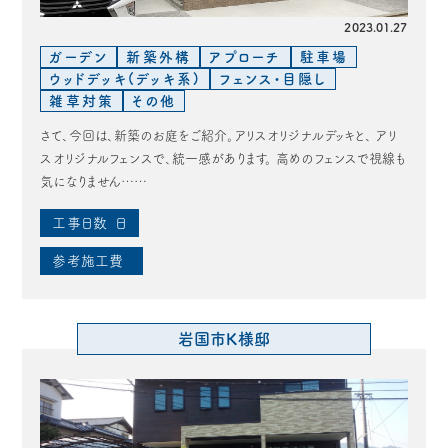
2023.01.27
ガーデン
新築外構
アプローチ
駐車場
ウッドデッキ(デッキ系)
フェンス・目隠し
雑草対策
その他
さて、今回は、新築のお庭をご紹介。アリスオリジナルデッキと、 アリ
スオリジナルフェンスで、統一感があります。 高めのフェンスで視線も
気になりません……
工事日数
日
参考施工費
岩国市K様邸