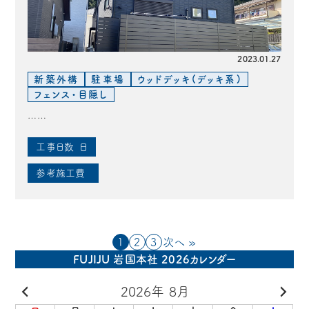
2023.01.27
新築外構
駐車場
ウッドデッキ(デッキ系)
フェンス・目隠し
……
工事日数
日
参考施工費
1
2
3
次へ »
FUJIJU 岩国本社 2026カレンダー
2026年 8月