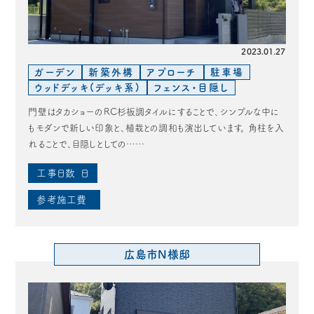
2023.01.27
ガーデン
新築外構
アプローチ
駐車場
ウッドデッキ(デッキ系)
フェンス・目隠し
門壁はタカショーのRC杉板調タイルにすることで、シンプルな中に
もモダンで新しい印象と、植栽との調和も演出しています。 角柱を入
れることで、目隠しとしての……
工事日数
日
参考施工費
広島市N様邸