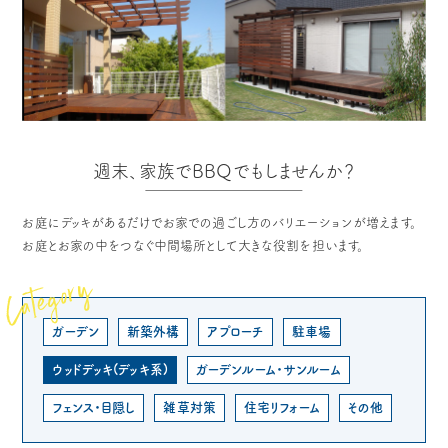
週末、家族でBBQでもしませんか？
お庭にデッキがあるだけでお家での過ごし方のバリエーションが増えます。
お庭とお家の中をつなぐ中間場所として大きな役割を担います。
Category
ガーデン
新築外構
アプローチ
駐車場
ウッドデッキ(デッキ系)
ガーデンルーム・サンルーム
フェンス・目隠し
雑草対策
住宅リフォーム
その他