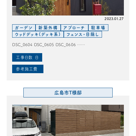
2023.01.27
ガーデン
新築外構
アプローチ
駐車場
ウッドデッキ(デッキ系)
フェンス・目隠し
DSC_0604 DSC_0605 DSC_0606 ……
工事日数
日
参考施工費
広島市T様邸