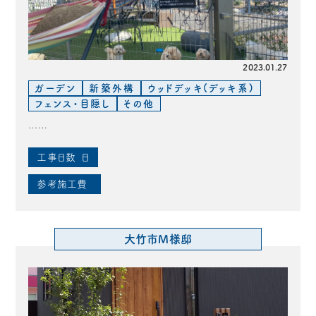
2023.01.27
ガーデン
新築外構
ウッドデッキ(デッキ系)
フェンス・目隠し
その他
……
工事日数
日
参考施工費
大竹市M様邸