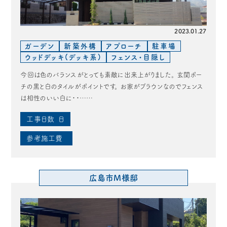
2023.01.27
ガーデン
新築外構
アプローチ
駐車場
ウッドデッキ(デッキ系)
フェンス・目隠し
今回は色のバランスがとっても素敵に出来上がりました。 玄関ポー
チの黒と白のタイルがポイントです。 お家がブラウンなのでフェンス
は相性のいい白に・・……
工事日数
日
参考施工費
広島市M様邸