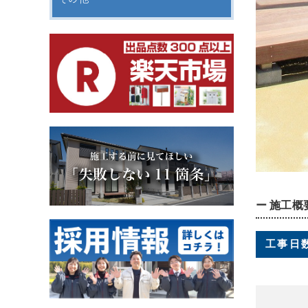
ー 施工概
工事日