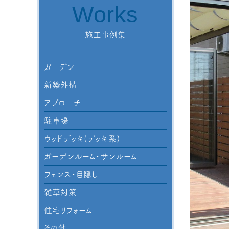
Works
-施工事例集-
ガーデン
新築外構
アプローチ
駐車場
ウッドデッキ(デッキ系)
ガーデンルーム・サンルーム
フェンス・目隠し
雑草対策
住宅リフォーム
その他