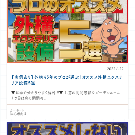
2022.6.27
【実例あり】外構45年のプロが選ぶ！オススメ外構エクステ
リア設備5選
▼動画で分かりやすく解説!!!▼ 1.窓の開閉可能なガーデンルーム
1つ目は窓の開閉可...
カーポート
初心者向け